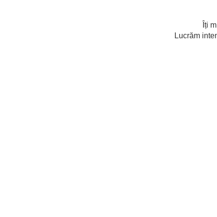
Îți 
Lucrăm inten