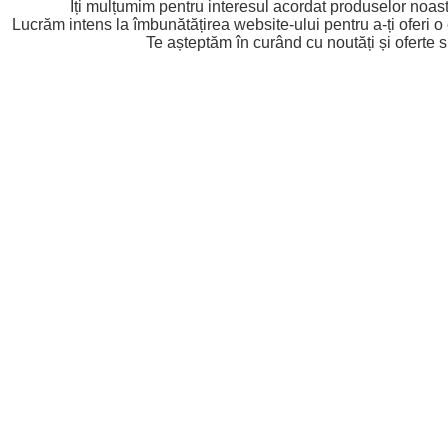
Îți mulțumim pentru interesul acordat produselor noast
Lucrăm intens la îmbunătățirea website-ului pentru a-ți oferi o
Te așteptăm în curând cu noutăți și oferte s